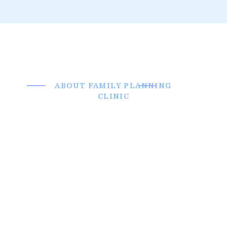
ABOUT FAMILY PLANNING
CLINIC
Enduring
Mission and
Distinguished
History
The mission is to heal, to teach, to
discover and to advance the