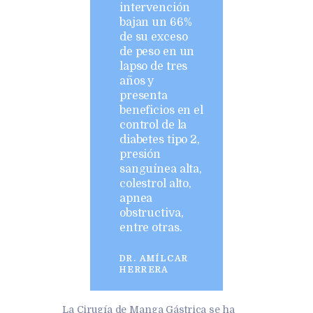
intervención
bajan un 66%
de su exceso
de peso en un
lapso de tres
años y
presenta
beneficios en el
control de la
diabetes tipo 2,
presión
sanguínea alta,
colestrol alto,
apnea
obstructiva,
entre otras.
DR. AMÍLCAR
HERRERA
La Cirugía de Manga Gástrica se ha