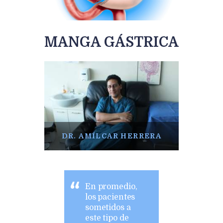
MANGA GÁSTRICA
DR. AMÍLCAR HERRERA
En promedio,
los pacientes
sometidos a
este tipo de