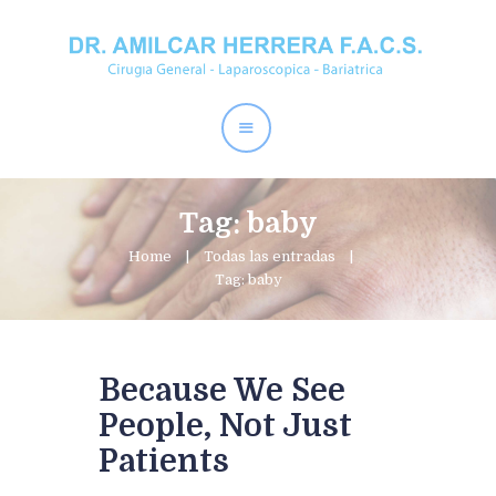
Home
Dr. Amílcar Herrera
Perder Peso
Procedimientos
Tag: baby
Contactos
Home
Todas las entradas
Tag: baby
Because We See
People, Not Just
Patients