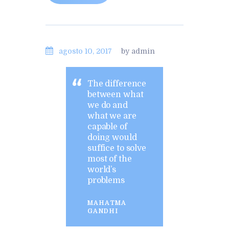
agosto 10, 2017
by admin
The difference
between what
we do and
what we are
capable of
doing would
suffice to solve
most of the
world’s
problems
MAHATMA
GANDHI