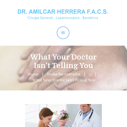
Home
Dr. Amílcar Herrera
Perder Peso
Procedimientos
What Your Doctor
Contactos
Isn’t Telling You
Home
Todas las entradas
...
What Your Doctor Isn’t Telling You