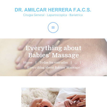
Home
Dr. Amílcar Herrera
Perder Peso
Procedimientos
Everything about
Contactos
Babies’ Massage
Home
Todas las entradas
...
Everything about Babies’ Massage